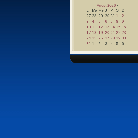
<
Agost
2026
>
L
Ma
Mè
J
V
S
D
27
28
29
30
31
1
2
3
4
5
6
7
8
9
10
11
12
13
14
15
16
17
18
19
20
21
22
23
24
25
26
27
28
29
30
31
1
2
3
4
5
6