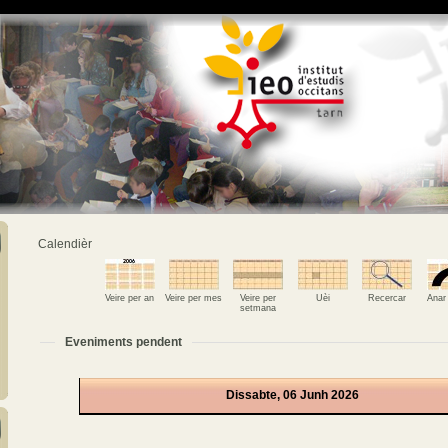
Calendièr
Veire per an
Veire per mes
Veire per
Uèi
Recercar
Anar
setmana
Eveniments pendent
Dissabte, 06 Junh 2026