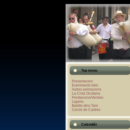
Top menu
Presentacion
Eveniments bèls
Autras animacions
La Crotz Occitana
Prestacions/Vendas
Ligams
Balètis dins Tarn
Cercle de Castres
Calendièr