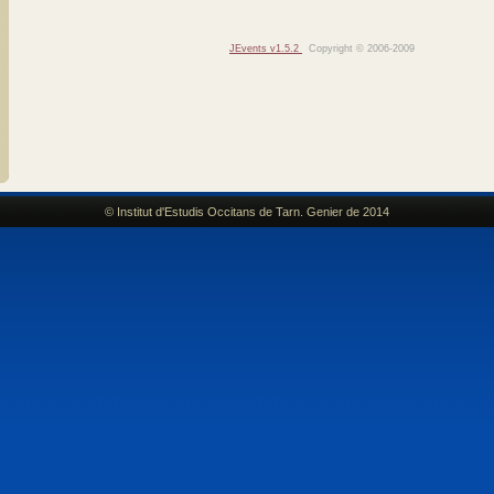
JEvents v1.5.2
Copyright © 2006-2009
© Institut d'Estudis Occitans de Tarn. Genier de 2014