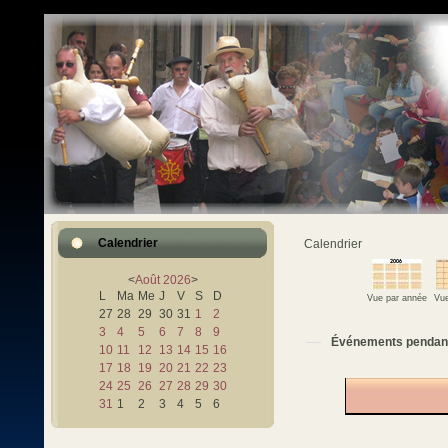
Calendrier
Calendrier
<
Août
2026
>
L
Ma
Me
J
V
S
D
Vue par année
Vue
27
28
29
30
31
1
2
3
4
5
6
7
8
9
Événements pendan
10
11
12
13
14
15
16
17
18
19
20
21
22
23
24
25
26
27
28
29
30
31
1
2
3
4
5
6