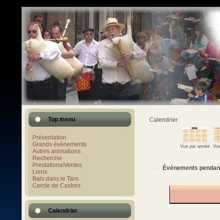
Top menu
Calendrier
Présentation
Grands événements
Vue par année
Vue
Autres animations
Recherche
Prestations/Ventes
Événements pendan
Liens
Bals dans le Tarn
Cercle de Castres
Calendrier