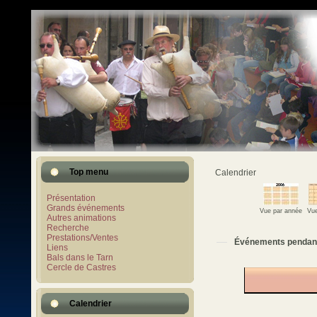
Top menu
Calendrier
Présentation
Grands événements
Vue par année
Vue
Autres animations
Recherche
Prestations/Ventes
Événements pendan
Liens
Bals dans le Tarn
Cercle de Castres
Calendrier