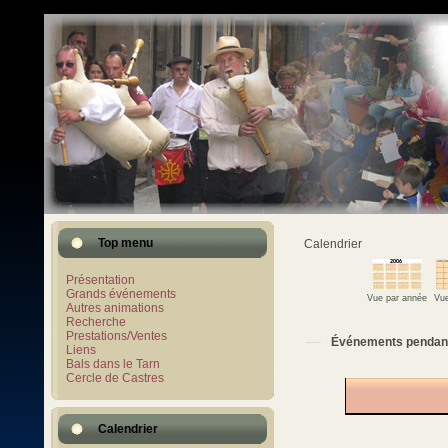
Top menu
Calendrier
Présentation
Grands événements
Vue par année
Vue
Autres animations
Recherche
Prestations/Ventes
Événements pendan
Liens
Bals dans le Tarn
Cercle de Castres
Calendrier