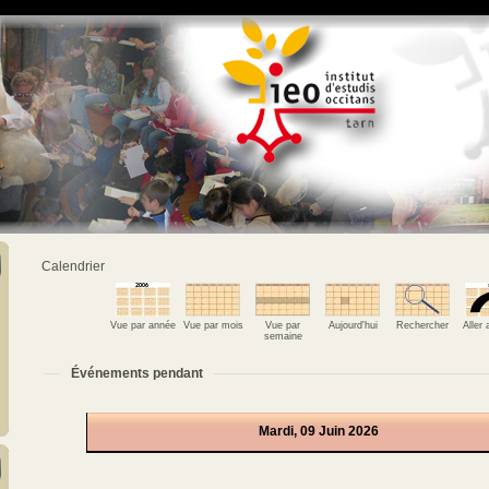
Calendrier
Vue par année
Vue par mois
Vue par
Aujourd'hui
Rechercher
Aller
semaine
Événements pendant
Mardi, 09 Juin 2026