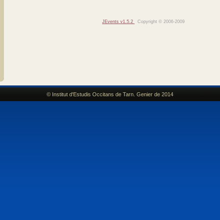
JEvents v1.5.2
Copyright © 2006-2009
© Institut d'Estudis Occitans de Tarn. Genier de 2014