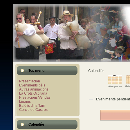
Top menu
Calendièr
Presentacion
Eveniments bèls
Veire per an
Vei
Autras animacions
La Crotz Occitana
Prestacions/Vendas
Eveniments pendent
Ligams
Balètis dins Tarn
Cercle de Castres
Calendièr