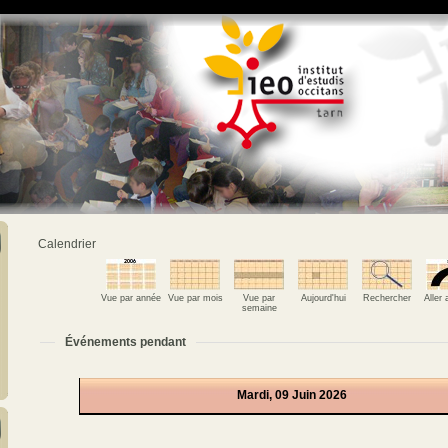
Calendrier
Vue par année
Vue par mois
Vue par
Aujourd'hui
Rechercher
Aller
semaine
Événements pendant
Mardi, 09 Juin 2026