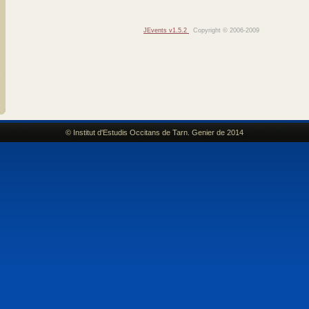
JEvents v1.5.2
Copyright © 2006-2009
© Institut d'Estudis Occitans de Tarn. Genier de 2014