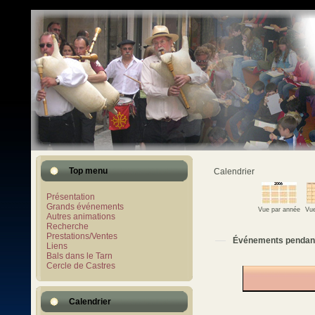
Top menu
Calendrier
Présentation
Grands événements
Vue par année
Vue
Autres animations
Recherche
Prestations/Ventes
Événements pendan
Liens
Bals dans le Tarn
Cercle de Castres
Calendrier