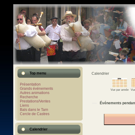
Top menu
Calendrier
Présentation
Grands événements
Vue par année
Vue
Autres animations
Recherche
Prestations/Ventes
Événements pendan
Liens
Bals dans le Tarn
Cercle de Castres
Calendrier