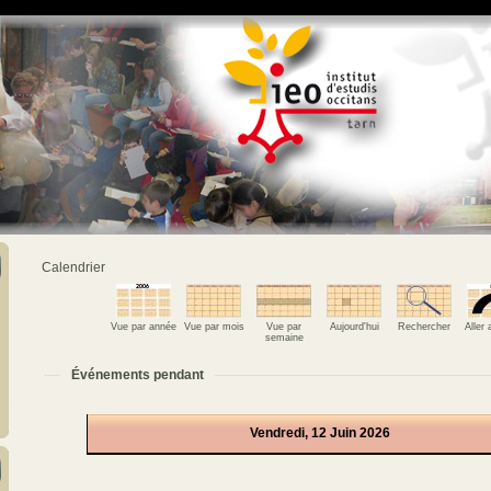
Calendrier
Vue par année
Vue par mois
Vue par
Aujourd'hui
Rechercher
Aller
semaine
Événements pendant
Vendredi, 12 Juin 2026