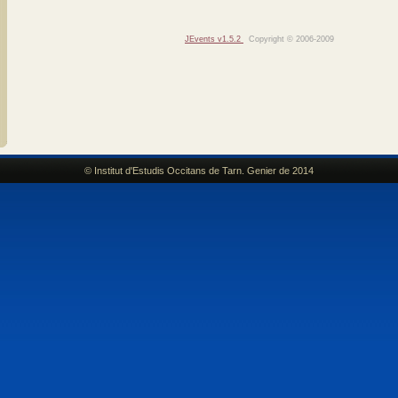
JEvents v1.5.2
Copyright © 2006-2009
© Institut d'Estudis Occitans de Tarn. Genier de 2014