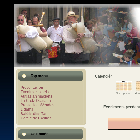
Top menu
Calendièr
Presentacion
Eveniments bèls
Veire per an
Vei
Autras animacions
La Crotz Occitana
Prestacions/Vendas
Eveniments pendent
Ligams
Balètis dins Tarn
Cercle de Castres
Calendièr