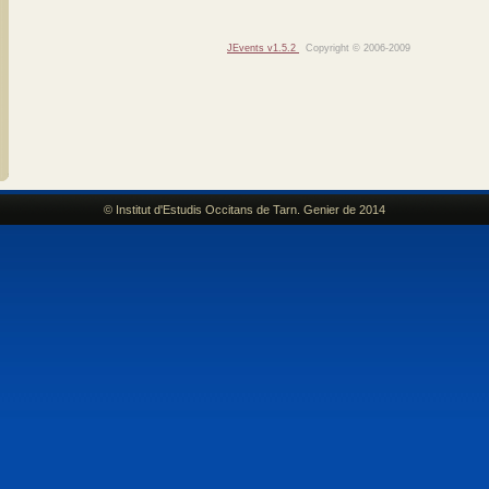
JEvents v1.5.2
Copyright © 2006-2009
© Institut d'Estudis Occitans de Tarn. Genier de 2014