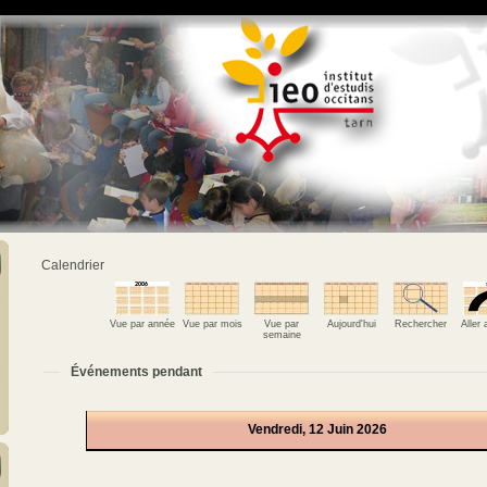
Calendrier
Vue par année
Vue par mois
Vue par
Aujourd'hui
Rechercher
Aller
semaine
Événements pendant
Vendredi, 12 Juin 2026