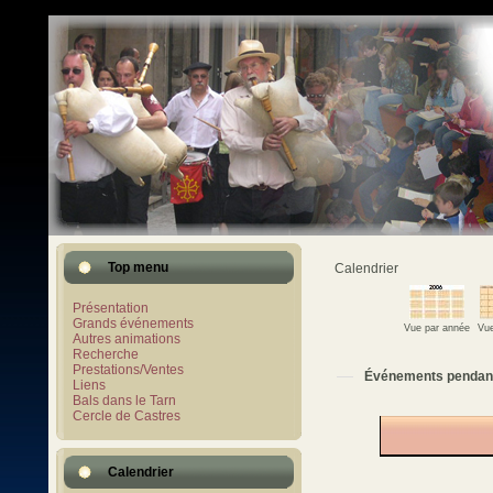
Top menu
Calendrier
Présentation
Grands événements
Vue par année
Vue
Autres animations
Recherche
Prestations/Ventes
Événements pendan
Liens
Bals dans le Tarn
Cercle de Castres
Calendrier