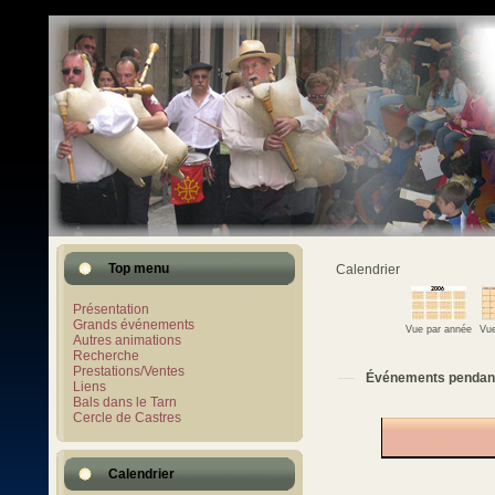
Top menu
Calendrier
Présentation
Grands événements
Vue par année
Vue
Autres animations
Recherche
Prestations/Ventes
Événements pendan
Liens
Bals dans le Tarn
Cercle de Castres
Calendrier