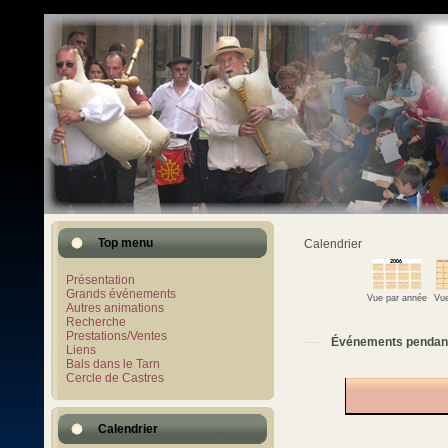
Top menu
Calendrier
Présentation
Grands événements
Vue par année
Vue
Autres animations
Recherche
Prestations/Ventes
Événements pendan
Liens
Bals dans le Tarn
Cercle de Castres
Calendrier