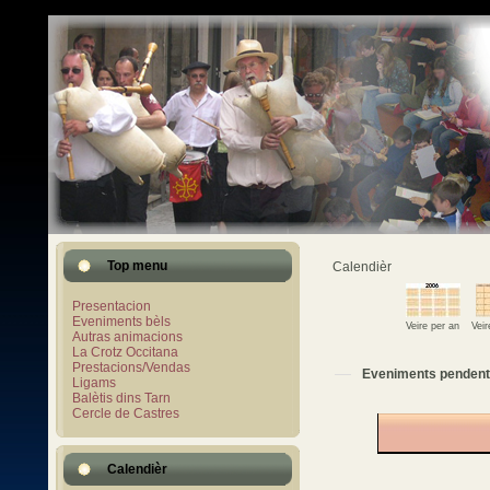
Top menu
Calendièr
Presentacion
Eveniments bèls
Veire per an
Vei
Autras animacions
La Crotz Occitana
Prestacions/Vendas
Eveniments pendent
Ligams
Balètis dins Tarn
Cercle de Castres
Calendièr