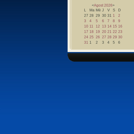
<
Agost
2026
>
L
Ma
Mè
J
V
S
D
27
28
29
30
31
1
2
3
4
5
6
7
8
9
10
11
12
13
14
15
16
17
18
19
20
21
22
23
24
25
26
27
28
29
30
31
1
2
3
4
5
6