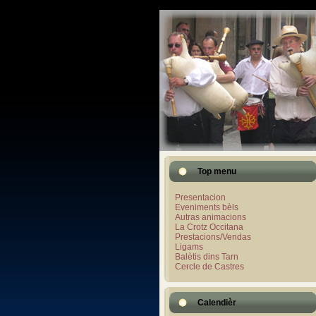
Top menu
Presentacion
Eveniments bèls
Autras animacions
La Crotz Occitana
Prestacions/Vendas
Ligams
Balètis dins Tarn
Cercle de Castres
Calendièr