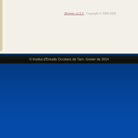
JEvents v1.5.2
Copyright © 2006-2009
© Institut d'Estudis Occitans de Tarn. Genier de 2014