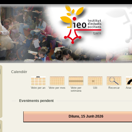
Calendièr
Veire per an
Veire per mes
Veire per
Uèi
Recercar
Anar
setmana
Eveniments pendent
Diluns, 15 Junh 2026