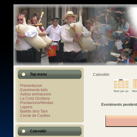
Top menu
Calendièr
Presentacion
Eveniments bèls
Veire per an
Vei
Autras animacions
La Crotz Occitana
Prestacions/Vendas
Eveniments pendent
Ligams
Balètis dins Tarn
Cercle de Castres
Calendièr