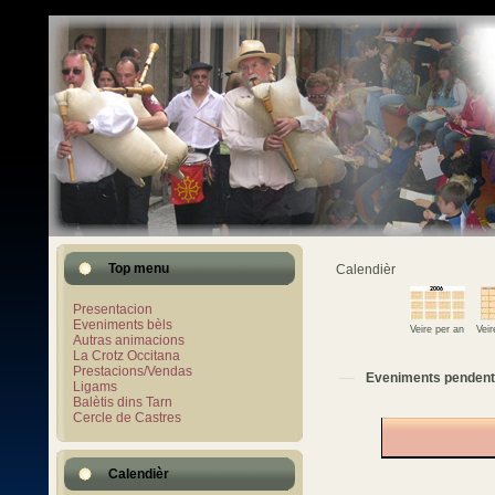
Top menu
Calendièr
Presentacion
Eveniments bèls
Veire per an
Vei
Autras animacions
La Crotz Occitana
Prestacions/Vendas
Eveniments pendent
Ligams
Balètis dins Tarn
Cercle de Castres
Calendièr