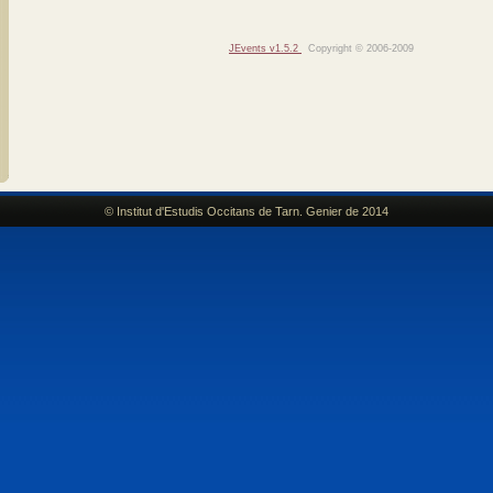
JEvents v1.5.2
Copyright © 2006-2009
© Institut d'Estudis Occitans de Tarn. Genier de 2014