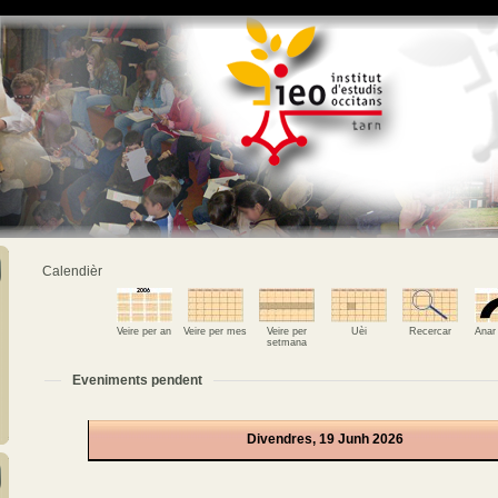
Calendièr
Veire per an
Veire per mes
Veire per
Uèi
Recercar
Anar
setmana
Eveniments pendent
Divendres, 19 Junh 2026