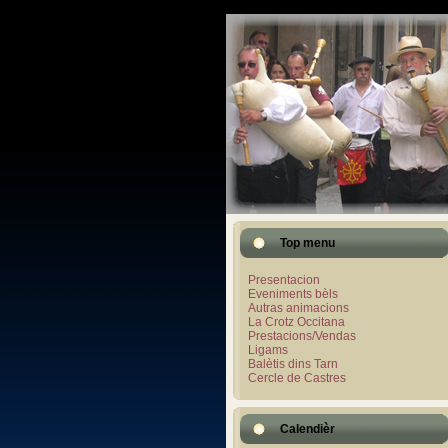
Top menu
Presentacion
Eveniments bèls
Autras animacions
La Crotz Occitana
Prestacions/Vendas
Ligams
Balètis dins Tarn
Cercle de Castres
Calendièr