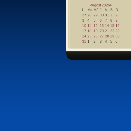
<
Agost
2026
>
L
Ma
Mè
J
V
S
D
27
28
29
30
31
1
2
3
4
5
6
7
8
9
10
11
12
13
14
15
16
17
18
19
20
21
22
23
24
25
26
27
28
29
30
31
1
2
3
4
5
6