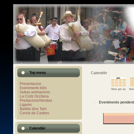
Top menu
Calendièr
Presentacion
Eveniments bèls
Veire per an
Vei
Autras animacions
La Crotz Occitana
Prestacions/Vendas
Eveniments pendent
Ligams
Balètis dins Tarn
Cercle de Castres
Calendièr