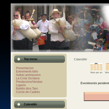
Top menu
Calendièr
Presentacion
Eveniments bèls
Veire per an
Vei
Autras animacions
La Crotz Occitana
Prestacions/Vendas
Eveniments pendent
Ligams
Balètis dins Tarn
Cercle de Castres
Calendièr