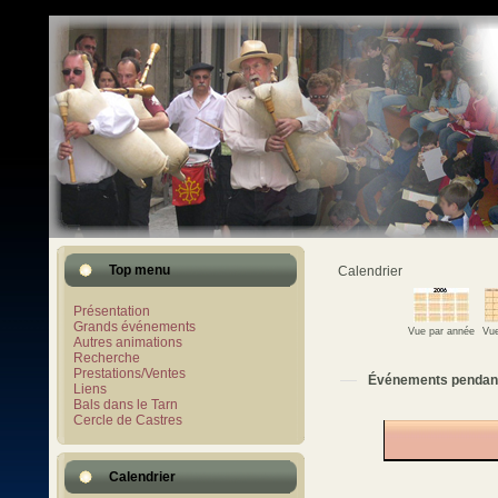
Top menu
Calendrier
Présentation
Grands événements
Vue par année
Vue
Autres animations
Recherche
Prestations/Ventes
Événements pendan
Liens
Bals dans le Tarn
Cercle de Castres
Calendrier