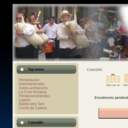
Top menu
Calendièr
Presentacion
Eveniments bèls
Veire per an
Vei
Autras animacions
La Crotz Occitana
Prestacions/Vendas
Eveniments pendent
Ligams
Balètis dins Tarn
Cercle de Castres
Calendièr