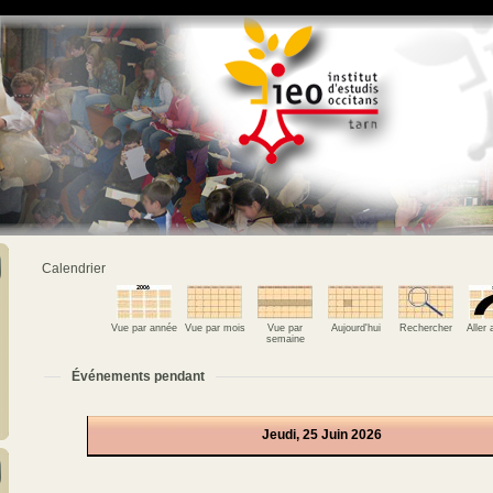
Calendrier
Vue par année
Vue par mois
Vue par
Aujourd'hui
Rechercher
Aller
semaine
Événements pendant
Jeudi, 25 Juin 2026