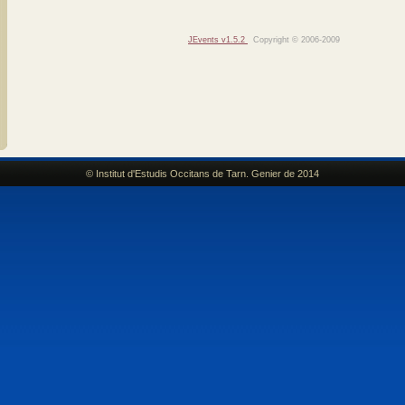
JEvents v1.5.2
Copyright © 2006-2009
© Institut d'Estudis Occitans de Tarn. Genier de 2014