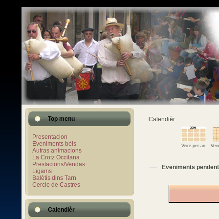
Top menu
Calendièr
Presentacion
Eveniments bèls
Veire per an
Vei
Autras animacions
La Crotz Occitana
Prestacions/Vendas
Eveniments pendent
Ligams
Balètis dins Tarn
Cercle de Castres
Calendièr