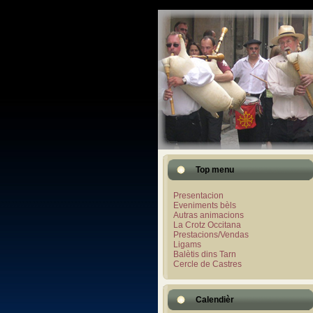
Top menu
Presentacion
Eveniments bèls
Autras animacions
La Crotz Occitana
Prestacions/Vendas
Ligams
Balètis dins Tarn
Cercle de Castres
Calendièr