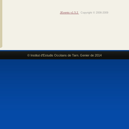
JEvents v1.5.2
Copyright © 2006-2009
© Institut d'Estudis Occitans de Tarn. Genier de 2014