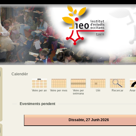
Calendièr
Veire per an
Veire per mes
Veire per
Uèi
Recercar
Anar
setmana
Eveniments pendent
Dissabte, 27 Junh 2026