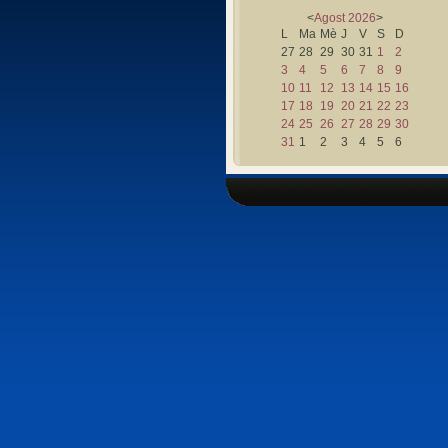
<
Agost
2026
>
L
Ma
Mè
J
V
S
D
27
28
29
30
31
1
2
3
4
5
6
7
8
9
10
11
12
13
14
15
16
17
18
19
20
21
22
23
24
25
26
27
28
29
30
31
1
2
3
4
5
6