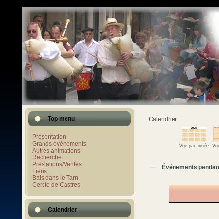
Top menu
Calendrier
Présentation
Grands événements
Vue par année
Vue
Autres animations
Recherche
Prestations/Ventes
Événements pendan
Liens
Bals dans le Tarn
Cercle de Castres
Calendrier