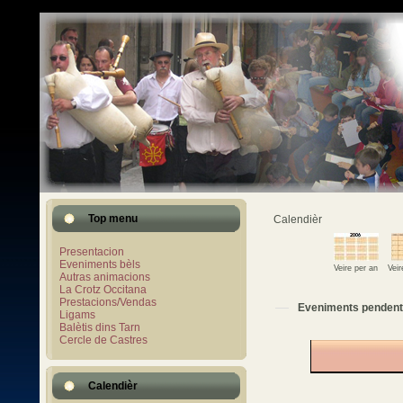
Top menu
Calendièr
Presentacion
Eveniments bèls
Veire per an
Vei
Autras animacions
La Crotz Occitana
Prestacions/Vendas
Eveniments pendent
Ligams
Balètis dins Tarn
Cercle de Castres
Calendièr