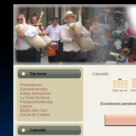
Top menu
Calendièr
Presentacion
Eveniments bèls
Veire per an
Vei
Autras animacions
La Crotz Occitana
Prestacions/Vendas
Eveniments pendent
Ligams
Balètis dins Tarn
Cercle de Castres
Calendièr