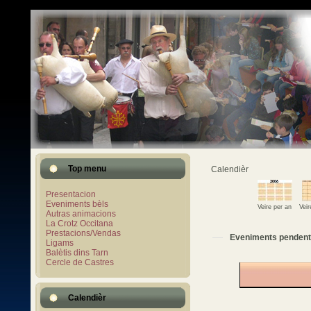
Top menu
Calendièr
Presentacion
Eveniments bèls
Veire per an
Vei
Autras animacions
La Crotz Occitana
Prestacions/Vendas
Eveniments pendent
Ligams
Balètis dins Tarn
Cercle de Castres
Calendièr