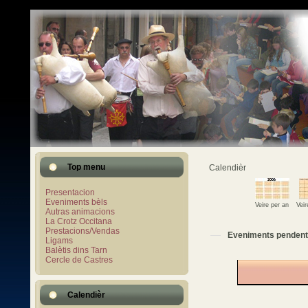
Top menu
Calendièr
Presentacion
Eveniments bèls
Veire per an
Vei
Autras animacions
La Crotz Occitana
Prestacions/Vendas
Eveniments pendent
Ligams
Balètis dins Tarn
Cercle de Castres
Calendièr