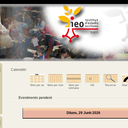
Calendièr
Veire per an
Veire per mes
Veire per
Uèi
Recercar
Anar
setmana
Eveniments pendent
Diluns, 29 Junh 2026