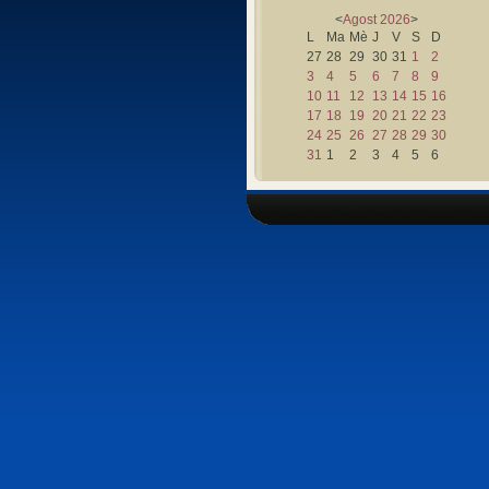
<
Agost
2026
>
L
Ma
Mè
J
V
S
D
27
28
29
30
31
1
2
3
4
5
6
7
8
9
10
11
12
13
14
15
16
17
18
19
20
21
22
23
24
25
26
27
28
29
30
31
1
2
3
4
5
6