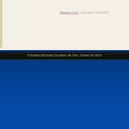
JEvents v1.5.2
Copyright © 2006-2009
© Institut d'Estudis Occitans de Tarn. Genier de 2014