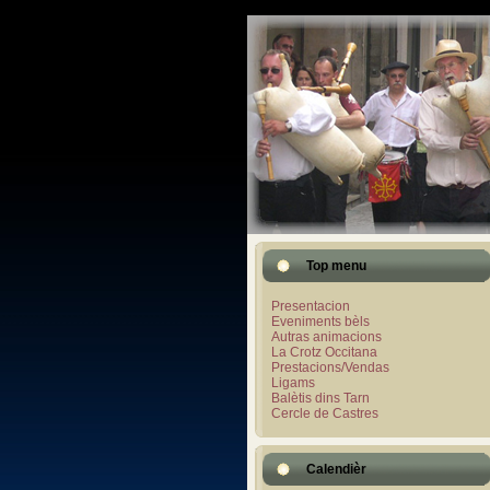
Top menu
Presentacion
Eveniments bèls
Autras animacions
La Crotz Occitana
Prestacions/Vendas
Ligams
Balètis dins Tarn
Cercle de Castres
Calendièr