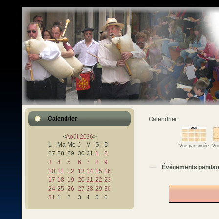
Calendrier
Calendrier
<
Août
2026
>
L
Ma
Me
J
V
S
D
Vue par année
Vue
27
28
29
30
31
1
2
3
4
5
6
7
8
9
Événements pendan
10
11
12
13
14
15
16
17
18
19
20
21
22
23
24
25
26
27
28
29
30
31
1
2
3
4
5
6