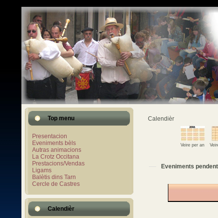
Top menu
Calendièr
Presentacion
Eveniments bèls
Veire per an
Vei
Autras animacions
La Crotz Occitana
Prestacions/Vendas
Eveniments pendent
Ligams
Balètis dins Tarn
Cercle de Castres
Calendièr