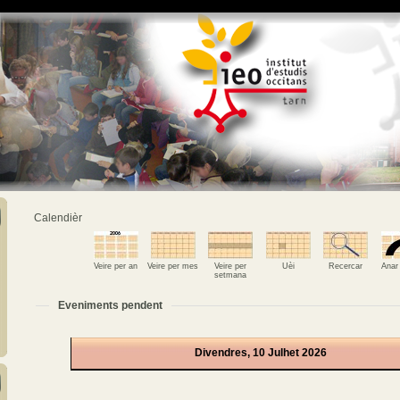
Calendièr
Veire per an
Veire per mes
Veire per
Uèi
Recercar
Anar
setmana
Eveniments pendent
Divendres, 10 Julhet 2026