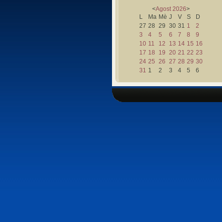
<
Agost
2026
>
L
Ma
Mè
J
V
S
D
27
28
29
30
31
1
2
3
4
5
6
7
8
9
10
11
12
13
14
15
16
17
18
19
20
21
22
23
24
25
26
27
28
29
30
31
1
2
3
4
5
6