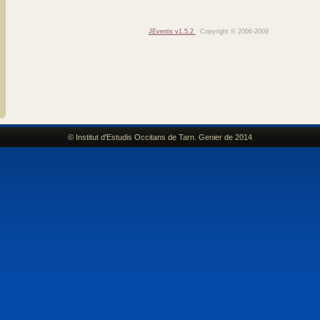
JEvents v1.5.2
Copyright © 2006-2009
© Institut d'Estudis Occitans de Tarn. Genier de 2014