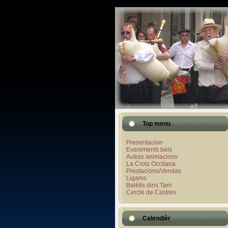
Top menu
Presentacion
Eveniments bèls
Autras animacions
La Crotz Occitana
Prestacions/Vendas
Ligams
Balètis dins Tarn
Cercle de Castres
Calendièr