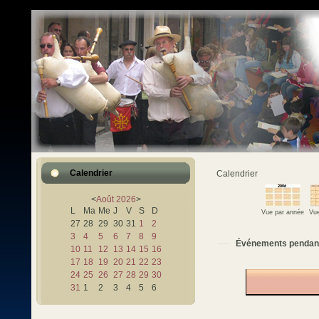
Calendrier
Calendrier
<
Août
2026
>
L
Ma
Me
J
V
S
D
Vue par année
Vue
27
28
29
30
31
1
2
3
4
5
6
7
8
9
Événements pendan
10
11
12
13
14
15
16
17
18
19
20
21
22
23
24
25
26
27
28
29
30
31
1
2
3
4
5
6