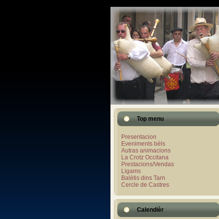
Top menu
Presentacion
Eveniments bèls
Autras animacions
La Crotz Occitana
Prestacions/Vendas
Ligams
Balètis dins Tarn
Cercle de Castres
Calendièr