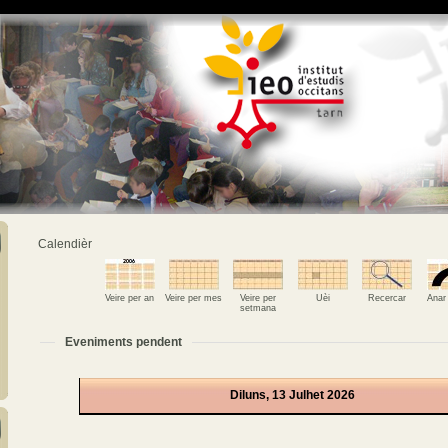
Calendièr
Veire per an
Veire per mes
Veire per
Uèi
Recercar
Anar
setmana
Eveniments pendent
Diluns, 13 Julhet 2026