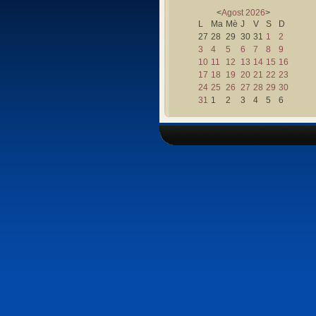
<
Agost
2026
>
L
Ma
Mè
J
V
S
D
27
28
29
30
31
1
2
3
4
5
6
7
8
9
10
11
12
13
14
15
16
17
18
19
20
21
22
23
24
25
26
27
28
29
30
31
1
2
3
4
5
6