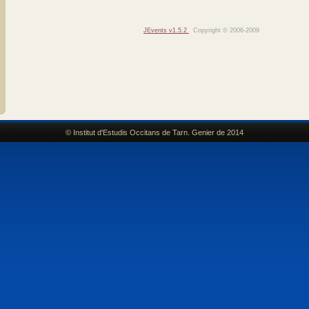
JEvents v1.5.2
Copyright © 2006-2009
© Institut d'Estudis Occitans de Tarn. Genier de 2014