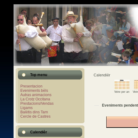
Top menu
Calendièr
Presentacion
Eveniments bèls
Veire per an
Vei
Autras animacions
La Crotz Occitana
Prestacions/Vendas
Eveniments pendent
Ligams
Balètis dins Tarn
Cercle de Castres
Calendièr