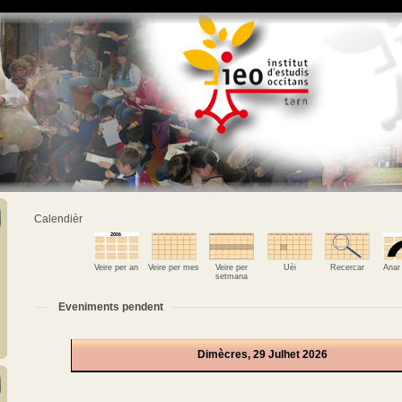
Calendièr
Veire per an
Veire per mes
Veire per
Uèi
Recercar
Anar
setmana
Eveniments pendent
Dimècres, 29 Julhet 2026