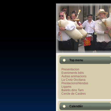
Top menu
Presentacion
Eveniments bèls
Autras animacions
La Crotz Occitana
Prestacions/Vendas
Ligams
Balètis dins Tarn
Cercle de Castres
Calendièr