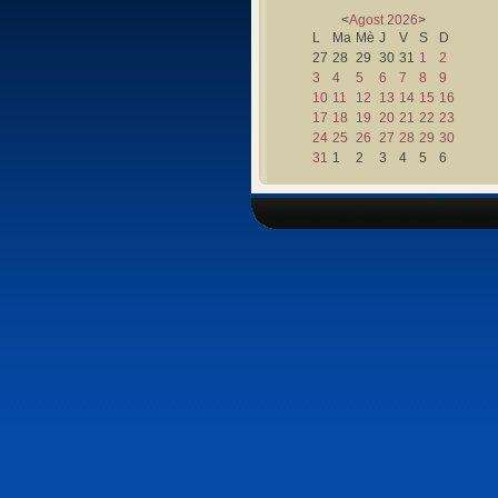
<
Agost
2026
>
L
Ma
Mè
J
V
S
D
27
28
29
30
31
1
2
3
4
5
6
7
8
9
10
11
12
13
14
15
16
17
18
19
20
21
22
23
24
25
26
27
28
29
30
31
1
2
3
4
5
6