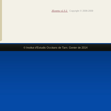
JEvents v1.5.2
Copyright © 2006-2009
© Institut d'Estudis Occitans de Tarn. Genier de 2014