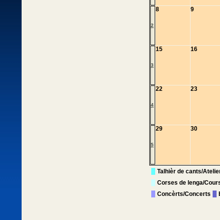
8
9
2
15
16
3
22
23
4
29
30
5
Talhièr de cants/Ateli
Corses de lenga/Cour
Concèrts/Concerts