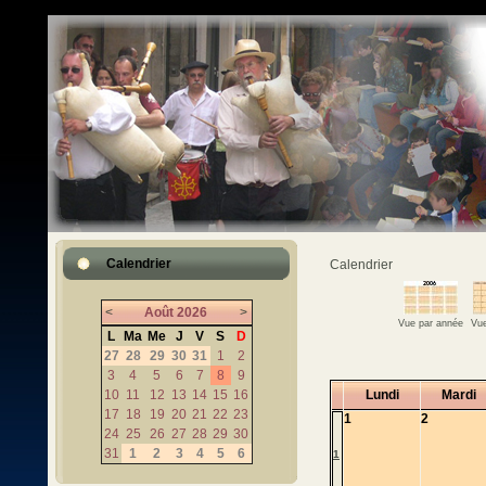
Calendrier
Calendrier
<
Août
2026
>
Vue par année
Vue
L
Ma
Me
J
V
S
D
27
28
29
30
31
1
2
3
4
5
6
7
8
9
10
11
12
13
14
15
16
Lundi
Mardi
17
18
19
20
21
22
23
1
2
24
25
26
27
28
29
30
31
1
2
3
4
5
6
1