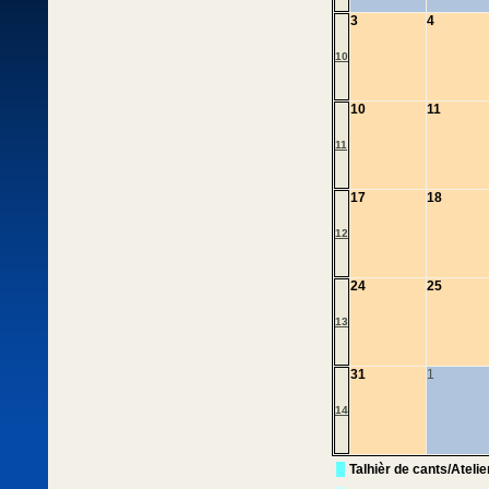
3
4
10
10
11
11
17
18
12
24
25
13
31
1
14
Talhièr de cants/Ateli