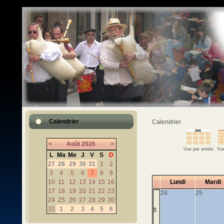
Calendrier
Calendrier
<
Août
2026
>
Vue par année
Vue
L
Ma
Me
J
V
S
D
27
28
29
30
31
1
2
3
4
5
6
7
8
9
10
11
12
13
14
15
16
Lundi
Mardi
17
18
19
20
21
22
23
24
25
24
25
26
27
28
29
30
31
1
2
3
4
5
6
9