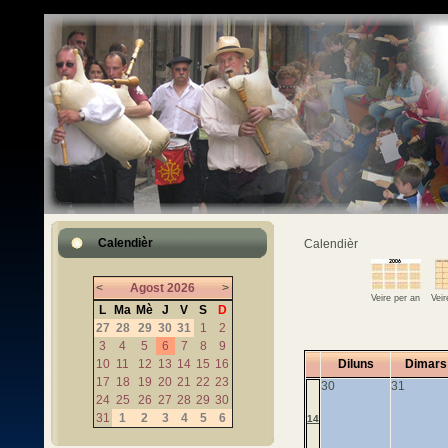
Calendièr
Calendièr
<
Agost
2026
>
Veire per an
Vei
L
Ma
Mè
J
V
S
D
27
28
29
30
31
1
2
3
4
5
6
7
8
9
10
11
12
13
14
15
16
Diluns
Dimars
17
18
19
20
21
22
23
30
31
24
25
26
27
28
29
30
31
1
2
3
4
5
6
14