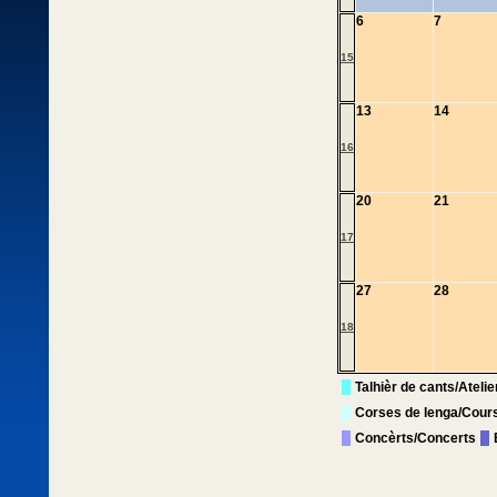
6
7
15
13
14
16
20
21
17
27
28
18
Talhièr de cants/Ateli
Corses de lenga/Cour
Concèrts/Concerts