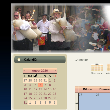
Calendièr
Calendièr
<
Agost
2026
>
Veire per an
Vei
L
Ma
Mè
J
V
S
D
27
28
29
30
31
1
2
3
4
5
6
7
8
9
10
11
12
13
14
15
16
Diluns
Dimars
17
18
19
20
21
22
23
27
28
24
25
26
27
28
29
30
31
1
2
3
4
5
6
18