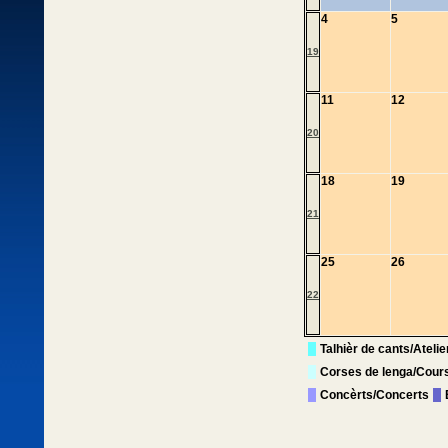
4
5
19
11
12
20
18
19
21
25
26
22
Talhièr de cants/Ateli
Corses de lenga/Cour
Concèrts/Concerts