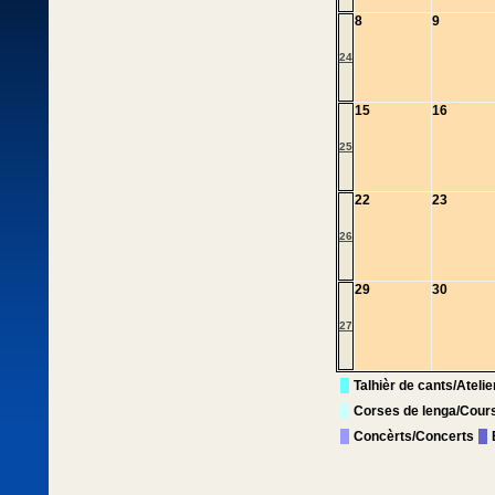
8
9
24
15
16
25
22
23
26
29
30
27
Talhièr de cants/Ateli
Corses de lenga/Cour
Concèrts/Concerts