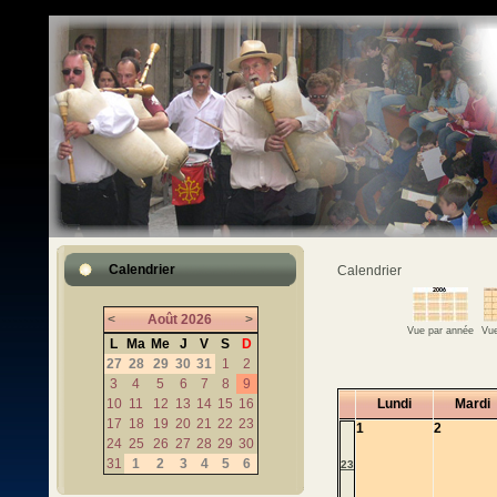
Calendrier
Calendrier
<
Août
2026
>
Vue par année
Vue
L
Ma
Me
J
V
S
D
27
28
29
30
31
1
2
3
4
5
6
7
8
9
10
11
12
13
14
15
16
Lundi
Mardi
17
18
19
20
21
22
23
1
2
24
25
26
27
28
29
30
31
1
2
3
4
5
6
23