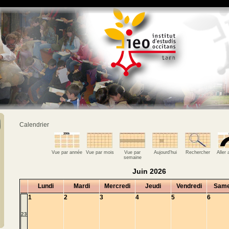
Calendrier
Vue par année
Vue par mois
Vue par
Aujourd'hui
Rechercher
Aller
semaine
Juin 2026
Lundi
Mardi
Mercredi
Jeudi
Vendredi
Same
1
2
3
4
5
6
23