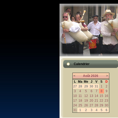
Calendrier
<
Août
2026
>
L
Ma
Me
J
V
S
D
27
28
29
30
31
1
2
3
4
5
6
7
8
9
10
11
12
13
14
15
16
17
18
19
20
21
22
23
24
25
26
27
28
29
30
31
1
2
3
4
5
6