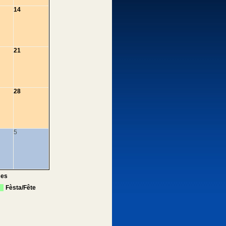
14
21
28
5
ses
Fèsta/Fête