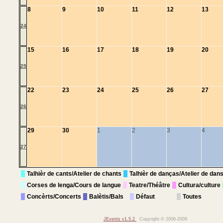
8
9
10
11
12
13
24
15
16
17
18
19
20
25
22
23
24
25
26
27
26
29
30
1
2
3
4
27
Talhièr de cants/Atelier de chants
Talhièr de danças/Atelier de dan
Corses de lenga/Cours de langue
Teatre/Théâtre
Cultura/culture
Concèrts/Concerts
Balètis/Bals
Défaut
Toutes
JEvents v1.5.2
Copyright © 2006-2009