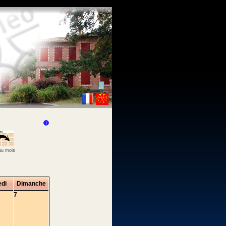
 au mois
di
Dimanche
7