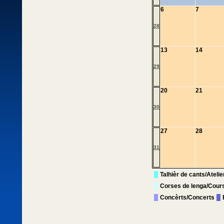
6
7
28
13
14
29
20
21
30
27
28
31
Talhièr de cants/Ateli
Corses de lenga/Cour
Concèrts/Concerts