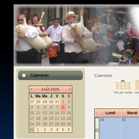
Calendrier
Calendrier
<
Août
2026
>
Vue par année
Vue
L
Ma
Me
J
V
S
D
27
28
29
30
31
1
2
3
4
5
6
7
8
9
10
11
12
13
14
15
16
Lundi
Mardi
17
18
19
20
21
22
23
29
30
24
25
26
27
28
29
30
31
1
2
3
4
5
6
27