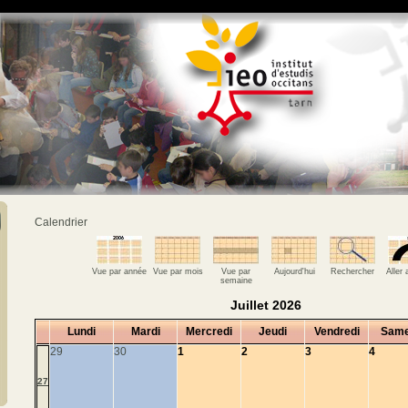
Calendrier
Vue par année
Vue par mois
Vue par
Aujourd'hui
Rechercher
Aller
semaine
Juillet 2026
Lundi
Mardi
Mercredi
Jeudi
Vendredi
Same
29
30
1
2
3
4
27