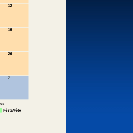
12
19
26
2
ses
Fèsta/Fête