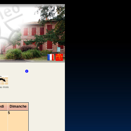
 au mois
di
Dimanche
5