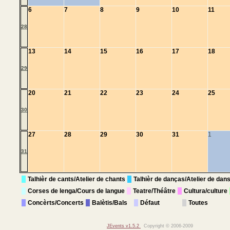
6
7
8
9
10
11
28
13
14
15
16
17
18
29
20
21
22
23
24
25
30
27
28
29
30
31
1
31
Talhièr de cants/Atelier de chants
Talhièr de danças/Atelier de dan
Corses de lenga/Cours de langue
Teatre/Théâtre
Cultura/culture
Concèrts/Concerts
Balètis/Bals
Défaut
Toutes
JEvents v1.5.2
Copyright © 2006-2009