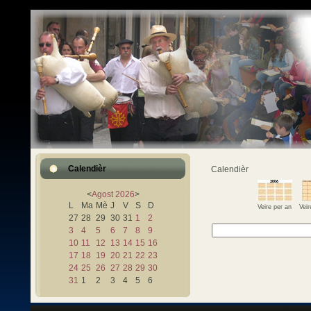
Calendièr
Calendièr
<
Agost
2026
>
L
Ma
Mè
J
V
S
D
Veire per an
Vei
27
28
29
30
31
1
2
3
4
5
6
7
8
9
10
11
12
13
14
15
16
17
18
19
20
21
22
23
24
25
26
27
28
29
30
31
1
2
3
4
5
6